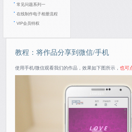
常见问题系列一
在线制作电子相册流程
VIP会员特权
教程：将作品分享到微信/手机
使用手机/微信观看我们的作品，效果如下图所示，
也可