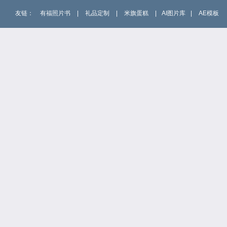
友链：
有福照片书
|
礼品定制
|
米旗蛋糕
|
AI图片库
|
AE模板