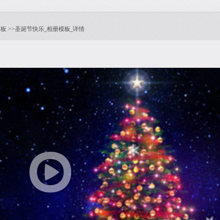
模板
圣诞节快乐_相册模板_详情
>>