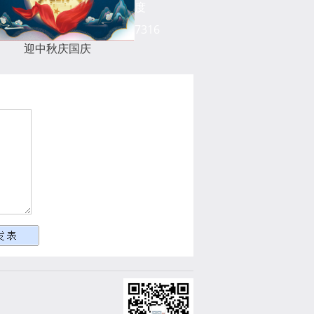
度
7
7316
迎中秋庆国庆