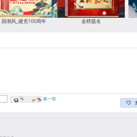
度
度
10793
1074
国潮风_建党100周年
金榜题名
换一张