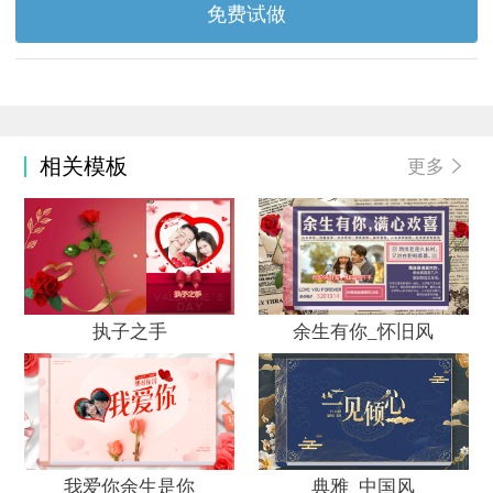
免费试做
相关模板
更多
热度
热
10313
15
执子之手
余生有你_怀旧风
热度
热
9665
17
我爱你余生是你
典雅_中国风