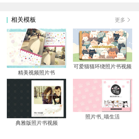
相关模板
更多
热
热度
10
29758
可爱猫猫环绕照片书视频
精美视频照片书
热
热度
14
17080
照片书_喵生活
典雅版照片书视频